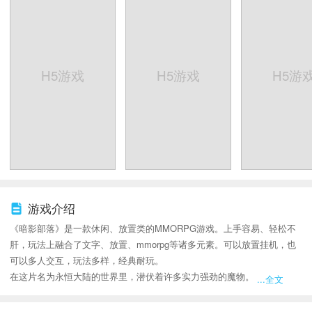
H5游戏
H5游戏
H5游
游戏介绍
《暗影部落》是一款休闲、放置类的MMORPG游戏。上手容易、轻松不
肝，玩法上融合了文字、放置、mmorpg等诸多元素。可以放置挂机，也
可以多人交互，玩法多样，经典耐玩。
在这片名为永恒大陆的世界里，潜伏着许多实力强劲的魔物。它们有的游
...全文
走于野外，有的则聚集在名为“地下城”的领域里，这片大陆还散落着各种
珍贵收藏品的碎片。据说，只要集齐某一种收藏品的碎片，就能合成该收