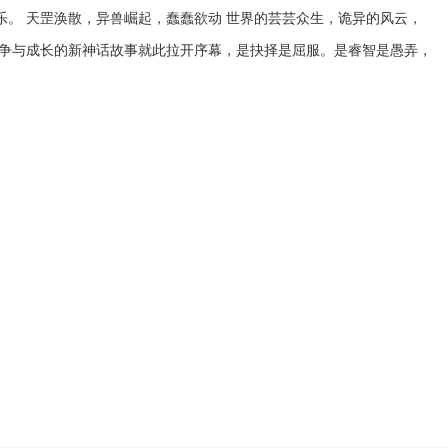
。 天罡涣散，异兽崛起，蠢蠢欲动 世界的芸芸众生，诡异的风云，
抗争与成长的新神话故事就此拉开序幕，是抉择是屈服。是睿智是愚弄，