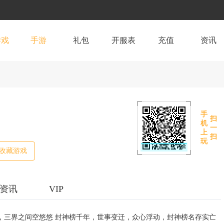
游戏
手游
礼包
开服表
充值
资讯
手
扫
机
一
上
扫
玩
收藏游戏
资讯
VIP
，三界之间空悠悠 封神榜千年，世事变迁，众心浮动，封神榜名存实亡