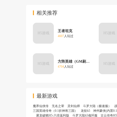
相关推荐
王者坦克
H5游戏
H5游戏
4607
人玩过
方阵英雄（GM刷充1亿元宝）
H5游戏
H5游戏
4704
人玩过
最新游戏
魔界仙侠传
无名之辈
灵剑仙师
斗罗大陆（极速服）
战
三国英雄传奇（0.1折神将三国）
龙纹h5
神州豪侠(内置0.
屠龙破晓H5-六倍返利版
斗罗大陆h5魂环服
古云传奇H5