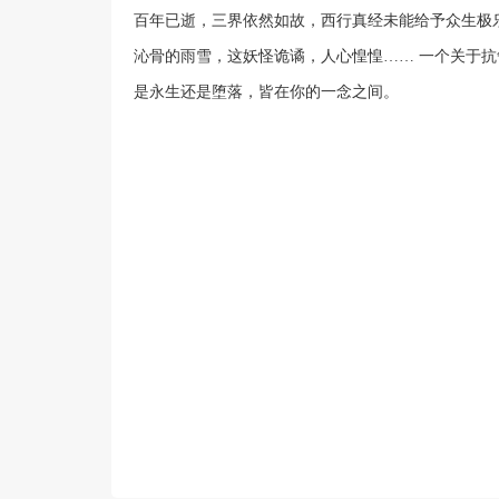
百年已逝，三界依然如故，西行真经未能给予众生极乐
沁骨的雨雪，这妖怪诡谲，人心惶惶…… 一个关于
是永生还是堕落，皆在你的一念之间。
H5游戏
H5游戏
H5游戏
H5游戏
H5游戏