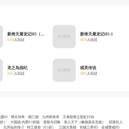
新倚天屠龙记H5（新）
新倚天屠龙记H5-1
H5游戏
4500
人玩过
4039
人玩过
龙之岛战纪
戒灵传说
H5游戏
4327
人玩过
4885
人玩过
盟h5
维京传奇
猫三国
九州群将录
王者勋章之彩虹行动
1折）
大国战 内置0.1折版
冒险与召唤
美人天下（畅领真实充值）
切菜狂人
九州仙剑传-3
特工使命（0.1折）
三国大英雄
剑镇三界H5
全城警戒H5