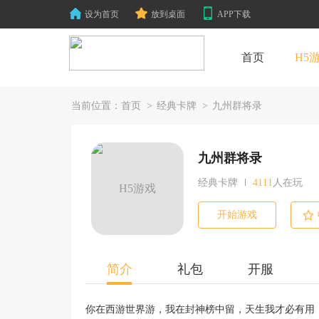
设为首页
放到桌面
APP下载
首页
H5
当前位置：
首页
>
经典卡牌
>
九州群将录
九州群将录
经典卡牌
4111
人在玩
H5游戏
开始游戏
简介
礼包
开服
你在西游世界游，我在封神榜中留，天生我才必有用