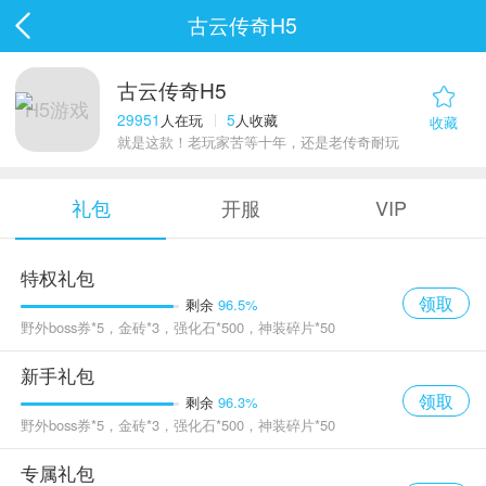
古云传奇H5
古云传奇H5
H5游戏
29951
5
人在玩
人收藏
收藏
就是这款！老玩家苦等十年，还是老传奇耐玩
礼包
开服
VIP
特权礼包
领取
剩余
96.5%
野外boss券*5，金砖*3，强化石*500，神装碎片*50
新手礼包
领取
剩余
96.3%
野外boss券*5，金砖*3，强化石*500，神装碎片*50
专属礼包