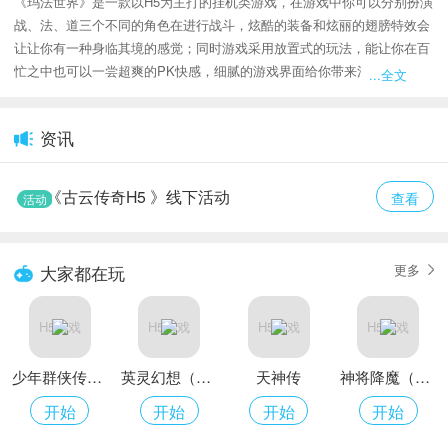
《玛法世界》是一款以H5为主打的挂机类游戏，在游戏中你可以分别扮演
战、法、道三个不同的角色在进行战斗，炫酷的装备和炫丽的翅膀特效会
让让你有一种身临其境的感觉；同时游戏采用放置式的玩法，能让你在百
忙之中也可以一尝超爽的PK快感，细腻的游戏界面给你带来清晰真实的
...全文
游戏体验，而且不仅配置了闯关，天梯塔等传统玩法，还新增了神装打
造、装备精炼、战纹等功能让玩家更多方位的体验一个不一样的传奇世
资讯
界。
《古云传奇H5 》线下活动
查看
活动
更多
大家都在玩
H5游戏
H5游戏
H5游戏
H5游戏
少年群侠传H5（无门槛京东卡）
英灵幻想（送万元元宝）
天神传
神将降魔（0.1折）
开始
开始
开始
开始