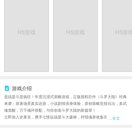
H5游戏
H5游戏
H5游
游戏介绍
是战是斗是疯狂！年度沉浸式策略游戏，正版授权巨作《斗罗大陆》经典
来袭；原著场景真实还原，小说剧情亲身体验，原创策略竞技玩法，多武
魂觉醒，万千魂环搭配，与你创造斗罗大陆的新篇章！
立即加入史莱克，携手七怪征战星斗大森林，狩猎魂兽收集强大魂环；争
...全文
霸斗魂场，角逐魂师无上荣耀；激战杀戮之都、通关海神九考，继承神祇
之位！马上进入斗罗大陆，振兴唐门辉煌！